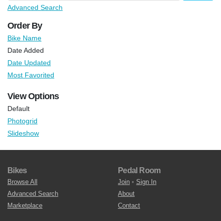
Advanced Search
Order By
Bike Name
Date Added
Date Updated
Most Favorited
View Options
Default
Photogrid
Slideshow
Bikes
Pedal Room
Browse All
Join
•
Sign In
Advanced Search
About
Marketplace
Contact