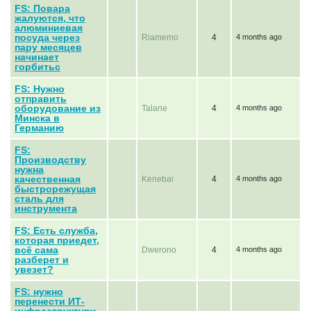
FS: Повара
жалуются, что
алюминиевая
посуда через
Riamemo
4
4 months ago
пару месяцев
начинает
горбитьс
FS: Нужно
отправить
оборудование из
Talane
4
4 months ago
Минска в
Германию
FS:
Производству
нужна
качественная
Kenebai
4
4 months ago
быстрорежущая
сталь для
инструмента
FS: Есть служба,
которая приедет,
всё сама
Dwerono
4
4 months ago
разберет и
увезет?
FS: нужно
перенести ИТ-
инфраструктуру