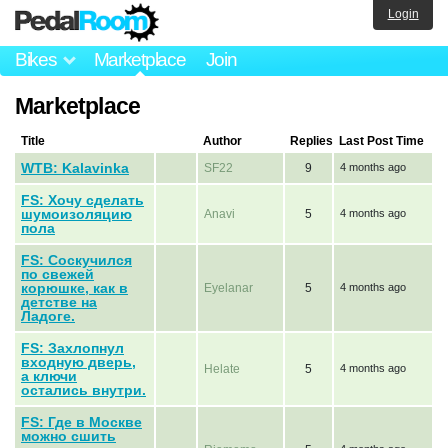
Login
Bikes
Marketplace
Join
Marketplace
Title
Author
Replies
Last Post Time
WTB: Kalavinka
SF22
9
4 months ago
FS: Хочу сделать
шумоизоляцию
Anavi
5
4 months ago
пола
FS: Соскучился
по свежей
корюшке, как в
Eyelanar
5
4 months ago
детстве на
Ладоге.
FS: Захлопнул
входную дверь,
Helate
5
4 months ago
а ключи
остались внутри.
FS: Где в Москве
можно сшить