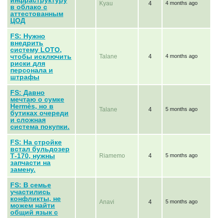
Kyau
4
4 months ago
в облако с
аттестованным
ЦОД
FS: Нужно
внедрить
систему LOTO,
чтобы исключить
Talane
4
4 months ago
риски для
персонала и
штрафы
FS: Давно
мечтаю о сумке
Hermès, но в
Talane
4
5 months ago
бутиках очереди
и сложная
система покупки.
FS: На стройке
встал бульдозер
Т-170, нужны
Riamemo
4
5 months ago
запчасти на
замену.
FS: В семье
участились
конфликты, не
Anavi
4
5 months ago
можем найти
общий язык с