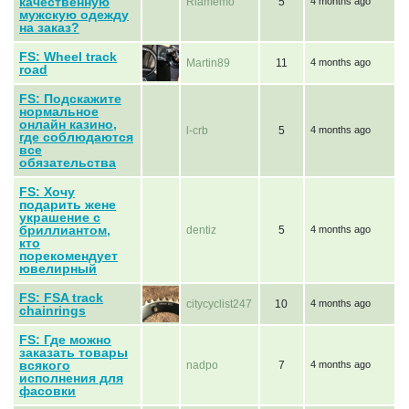
качественную
Riamemo
5
4 months ago
мужскую одежду
на заказ?
FS: Wheel track
Martin89
11
4 months ago
road
FS: Подскажите
нормальное
онлайн казино,
l-crb
5
4 months ago
где соблюдаются
все
обязательства
FS: Хочу
подарить жене
украшение с
бриллиантом,
dentiz
5
4 months ago
кто
порекомендует
ювелирный
FS: FSA track
citycyclist247
10
4 months ago
chainrings
FS: Где можно
заказать товары
всякого
nadpo
7
4 months ago
исполнения для
фасовки