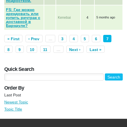
подростком.
FS: Где можно
арендовать или
купить ричтрак с
Kenebai
4
5 months ago
доставкой в
Барнауле?
« First
‹ Prev
…
3
4
5
6
7
8
9
10
11
…
Next ›
Last »
Quick Search
Order By
Last Post
Newest Topic
Topic Title