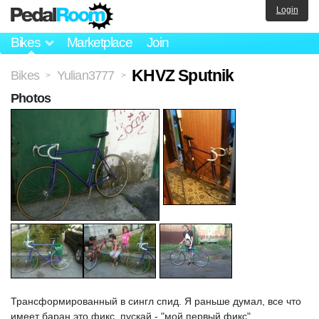
Login
Bikes
Marketplace
Join
KHVZ Sputnik
Bikes
Yulian3777
>
>
Photos
Трансформированный в сингл спид. Я раньше думал, все что
имеет баран это фикс, пускай - "мой первый фикс"